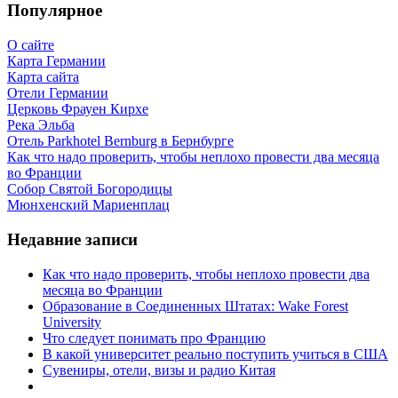
Популярное
О сайте
Карта Германии
Карта сайта
Отели Германии
Церковь Фрауен Кирхе
Река Эльба
Отель Parkhotel Bernburg в Бернбурге
Как что надо проверить, чтобы неплохо провести два месяца
во Франции
Собор Святой Богородицы
Мюнхенский Мариенплац
Недавние записи
Как что надо проверить, чтобы неплохо провести два
месяца во Франции
Образование в Соединенных Штатах: Wake Forest
University
Что следует понимать про Францию
В какой университет реально поступить учиться в США
Сувениры, отели, визы и радио Китая