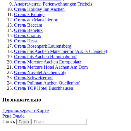
Апартаменты Ferienwohnungen Triebels
Отель Holiday Inn Aachen
Отель 3 Könige
Отель am Marschiertor
Отель Baccara
Отель Benelux
Отель Granus
Отель Hesse
Отель Rosenpark Laurensberg
Отель ibis Aachen Marschiertor (Aix-la-Chapelle)
Отель ibis Aachen Hauptbahnhof
Отель Mercure Aachen Europaplatz
Отель Mercure Hotel Aachen Am Dom
Отель Novotel Aachen City
Отель Schweizerhof
Отель Pullman Aachen Quellenhof
Отель TOP Hotel Buschhausen
Познавательно
Церковь Фрауен Кирхе
Река Эльба
Поиск