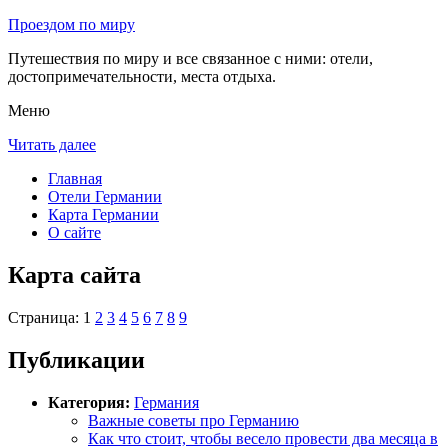
Проездом по миру
Путешествия по миру и все связанное с ними: отели,
достопримечательности, места отдыха.
Меню
Читать далее
Главная
Отели Германии
Карта Германии
О сайте
Карта сайта
Страница: 1
2
3
4
5
6
7
8
9
Публикации
Категория:
Германия
Важные советы про Германию
Как что стоит, чтобы весело провести два месяца в