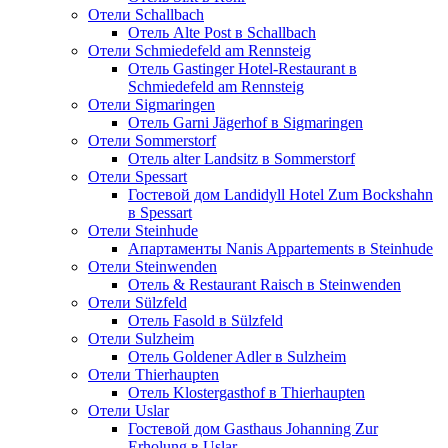
Отели Schallbach
Отель Alte Post в Schallbach
Отели Schmiedefeld am Rennsteig
Отель Gastinger Hotel-Restaurant в
Schmiedefeld am Rennsteig
Отели Sigmaringen
Отель Garni Jägerhof в Sigmaringen
Отели Sommerstorf
Отель alter Landsitz в Sommerstorf
Отели Spessart
Гостевой дом Landidyll Hotel Zum Bockshahn
в Spessart
Отели Steinhude
Апартаменты Nanis Appartements в Steinhude
Отели Steinwenden
Отель & Restaurant Raisch в Steinwenden
Отели Sülzfeld
Отель Fasold в Sülzfeld
Отели Sulzheim
Отель Goldener Adler в Sulzheim
Отели Thierhaupten
Отель Klostergasthof в Thierhaupten
Отели Uslar
Гостевой дом Gasthaus Johanning Zur
Erholung в Uslar