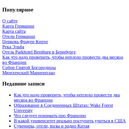
Популярное
О сайте
Карта Германии
Карта сайта
Отели Германии
Церковь Фрауен Кирхе
Река Эльба
Отель Parkhotel Bernburg в Бернбурге
Как что надо проверить, чтобы неплохо провести два месяца
во Франции
Собор Святой Богородицы
Мюнхенский Мариенплац
Недавние записи
Как что надо проверить, чтобы неплохо провести два
месяца во Франции
Образование в Соединенных Штатах: Wake Forest
University
Что следует понимать про Францию
В какой университет реально поступить учиться в США
Сувениры, отели, визы и радио Китая