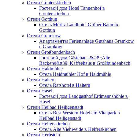
Отели Gonterskirchen
Гостевой дом Hotel Tannenhof в
Gonterskirchen
Отели Gotthun
Отель Müritz Landhotel Grüner Baum в
Gotthun
Отели Gramkow
Апартаменты Ferienanlage Gutshaus Gramkow
в Gramkow
Отели Großbundenbach
Гостевой дом Gästehaus &#39;Alte
Bäckerei&#39; Kaffeehaus в Großbundenbach
Отели Haidmühle
Отель Haidmühler Hof в Haidmühle
Отели Haltern
Отель Ratshotel в Haltern
Отели Hasel
Гостевой дом Landgasthof Erdmannshöhle в
Hasel
Отели Heilbad Heiligenstadt
Отель Best Western Hotel am Vitalpark в
Heilbad Heiligenstadt
Отели Helferskirchen
Отель Alte Viehweide в Helferskirchen
Отели Herbstein