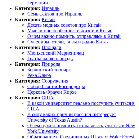
Германии
Категория:
Израиль
Семь фактов про Израиль
Категория:
Китай
Десять модных советов про Китай
Мысли про особенности жизни в Китае
О чем важно помнить, отправляясь в Китай
Сувениры, отели, визы и радио Китая
Категория:
Площади
Мюнхенский Мариенплац
Театральная площадь
Категория:
Природа
Берлинский зоопарк
Река Эльба
Категория:
Сооружения
Собор Святой Богородицы
Церковь Фрауен Кирхе
Категория:
США
В какой университет реально поступить учиться в
США
В силу каких причин россиян интересует
University of Texas Austin?
О чем нужно помнить, отправляясь учиться в New
York University
Образование в Соединенных Штатах: Wake Forest