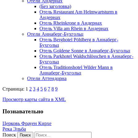
Отели Андернах
(Без заголовка)
Отель Restaurant Am Helmwartsturm в
Андернах
Отель Rheinkrone в Андернах
Отель Villa am Rhein в Андернах
Отели Аннаберг-Бухгольц
Отель Berghotel Pöhlberg в Аннаберг-
Бухгольц
Отель Goldene Sonne в Аннаберг-Бухгольц
Отель Parkhotel Waldschlösschen в Аннаберг-
Бухгольц
Отель Traditionshotel Wilder Mann в
Аннаберг-Бухгольц
Отели Аттендорна
Страница: 1
2
3
4
5
6
7
8
9
Просмотр карты сайта в XML
Познавательно
Церковь Фрауен Кирхе
Река Эльба
Поиск