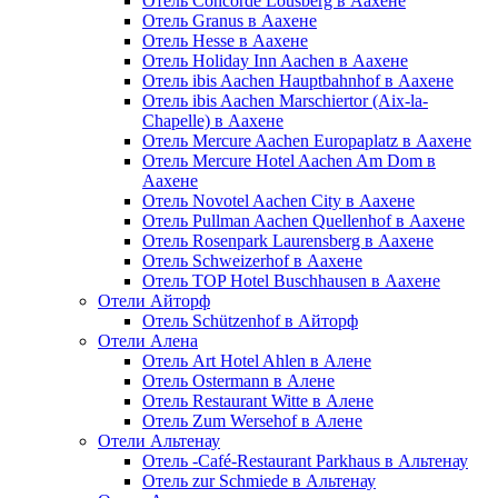
Отель Concorde Lousberg в Аахене
Отель Granus в Аахене
Отель Hesse в Аахене
Отель Holiday Inn Aachen в Аахене
Отель ibis Aachen Hauptbahnhof в Аахене
Отель ibis Aachen Marschiertor (Aix-la-
Chapelle) в Аахене
Отель Mercure Aachen Europaplatz в Аахене
Отель Mercure Hotel Aachen Am Dom в
Аахене
Отель Novotel Aachen City в Аахене
Отель Pullman Aachen Quellenhof в Аахене
Отель Rosenpark Laurensberg в Аахене
Отель Schweizerhof в Аахене
Отель TOP Hotel Buschhausen в Аахене
Отели Айторф
Отель Schützenhof в Айторф
Отели Алена
Отель Art Hotel Ahlen в Алене
Отель Ostermann в Алене
Отель Restaurant Witte в Алене
Отель Zum Wersehof в Алене
Отели Альтенау
Отель -Café-Restaurant Parkhaus в Альтенау
Отель zur Schmiede в Альтенау