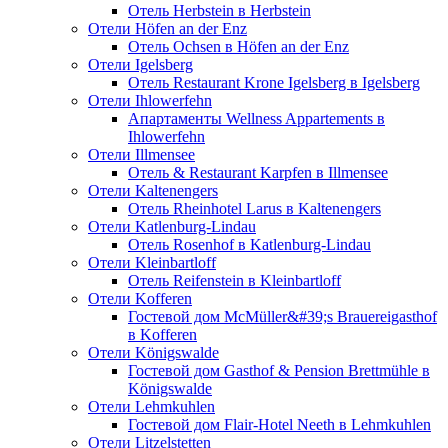
Отель Herbstein в Herbstein
Отели Höfen an der Enz
Отель Ochsen в Höfen an der Enz
Отели Igelsberg
Отель Restaurant Krone Igelsberg в Igelsberg
Отели Ihlowerfehn
Апартаменты Wellness Appartements в
Ihlowerfehn
Отели Illmensee
Отель & Restaurant Karpfen в Illmensee
Отели Kaltenengers
Отель Rheinhotel Larus в Kaltenengers
Отели Katlenburg-Lindau
Отель Rosenhof в Katlenburg-Lindau
Отели Kleinbartloff
Отель Reifenstein в Kleinbartloff
Отели Kofferen
Гостевой дом McMüller&#39;s Brauereigasthof
в Kofferen
Отели Königswalde
Гостевой дом Gasthof & Pension Brettmühle в
Königswalde
Отели Lehmkuhlen
Гостевой дом Flair-Hotel Neeth в Lehmkuhlen
Отели Litzelstetten