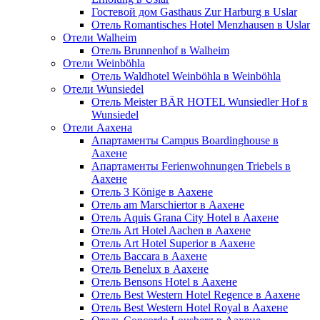
Гостевой дом Gasthaus Zur Harburg в Uslar
Отель Romantisches Hotel Menzhausen в Uslar
Отели Walheim
Отель Brunnenhof в Walheim
Отели Weinböhla
Отель Waldhotel Weinböhla в Weinböhla
Отели Wunsiedel
Отель Meister BÄR HOTEL Wunsiedler Hof в
Wunsiedel
Отели Аахена
Апартаменты Campus Boardinghouse в
Аахене
Апартаменты Ferienwohnungen Triebels в
Аахене
Отель 3 Könige в Аахене
Отель am Marschiertor в Аахене
Отель Aquis Grana City Hotel в Аахене
Отель Art Hotel Aachen в Аахене
Отель Art Hotel Superior в Аахене
Отель Baccara в Аахене
Отель Benelux в Аахене
Отель Bensons Hotel в Аахене
Отель Best Western Hotel Regence в Аахене
Отель Best Western Hotel Royal в Аахене