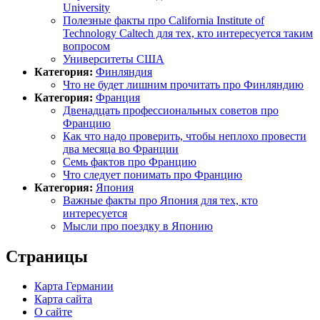
University
Полезные факты про California Institute of
Technology Caltech для тех, кто интересуется таким
вопросом
Университеты США
Категория:
Финляндия
Что не будет лишним прочитать про Финляндию
Категория:
Франция
Двенадцать профессиональных советов про
Францию
Как что надо проверить, чтобы неплохо провести
два месяца во Франции
Семь фактов про Францию
Что следует понимать про Францию
Категория:
Япония
Важные факты про Япония для тех, кто
интересуется
Мысли про поездку в Японию
Страницы
Карта Германии
Карта сайта
О сайте