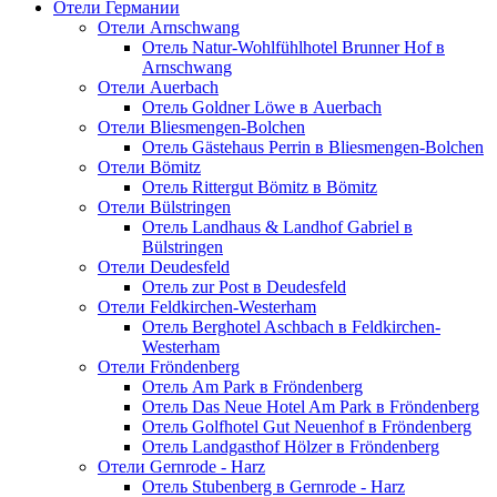
Отели Германии
Отели Arnschwang
Отель Natur-Wohlfühlhotel Brunner Hof в
Arnschwang
Отели Auerbach
Отель Goldner Löwe в Auerbach
Отели Bliesmengen-Bolchen
Отель Gästehaus Perrin в Bliesmengen-Bolchen
Отели Bömitz
Отель Rittergut Bömitz в Bömitz
Отели Bülstringen
Отель Landhaus & Landhof Gabriel в
Bülstringen
Отели Deudesfeld
Отель zur Post в Deudesfeld
Отели Feldkirchen-Westerham
Отель Berghotel Aschbach в Feldkirchen-
Westerham
Отели Fröndenberg
Отель Am Park в Fröndenberg
Отель Das Neue Hotel Am Park в Fröndenberg
Отель Golfhotel Gut Neuenhof в Fröndenberg
Отель Landgasthof Hölzer в Fröndenberg
Отели Gernrode - Harz
Отель Stubenberg в Gernrode - Harz