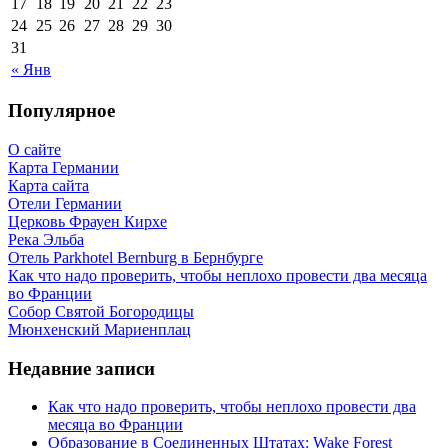
17
18
19
20
21
22
23
24
25
26
27
28
29
30
31
« Янв
Популярное
О сайте
Карта Германии
Карта сайта
Отели Германии
Церковь Фрауен Кирхе
Река Эльба
Отель Parkhotel Bernburg в Бернбурге
Как что надо проверить, чтобы неплохо провести два месяца
во Франции
Собор Святой Богородицы
Мюнхенский Мариенплац
Недавние записи
Как что надо проверить, чтобы неплохо провести два
месяца во Франции
Образование в Соединенных Штатах: Wake Forest