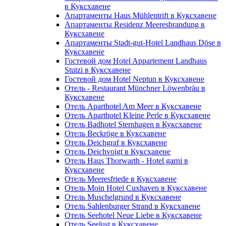
в Куксхавене
Апартаменты Haus Mühlentrift в Куксхавене
Апартаменты Residenz Meeresbrandung в
Куксхавене
Апартаменты Stadt-gut-Hotel Landhaus Döse в
Куксхавене
Гостевой дом Hotel Appartement Landhaus
Stutzi в Куксхавене
Гостевой дом Hotel Neptun в Куксхавене
Отель - Restaurant Münchner Löwenbräu в
Куксхавене
Отель Aparthotel Am Meer в Куксхавене
Отель Aparthotel Kleine Perle в Куксхавене
Отель Badhotel Sternhagen в Куксхавене
Отель Beckröge в Куксхавене
Отель Deichgraf в Куксхавене
Отель Deichvoigt в Куксхавене
Отель Haus Thorwarth - Hotel garni в
Куксхавене
Отель Meeresfriede в Куксхавене
Отель Moin Hotel Cuxhaven в Куксхавене
Отель Muschelgrund в Куксхавене
Отель Sahlenburger Strand в Куксхавене
Отель Seehotel Neue Liebe в Куксхавене
Отель Seelust в Куксхавене