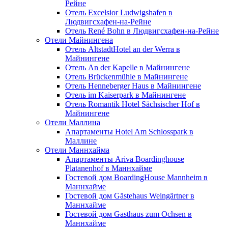
Рейне
Отель Excelsior Ludwigshafen в
Людвигсхафен-на-Рейне
Отель René Bohn в Людвигсхафен-на-Рейне
Отели Майнингена
Отель AltstadtHotel an der Werra в
Майнингене
Отель An der Kapelle в Майнингене
Отель Brückenmühle в Майнингене
Отель Henneberger Haus в Майнингене
Отель im Kaiserpark в Майнингене
Отель Romantik Hotel Sächsischer Hof в
Майнингене
Отели Маллина
Апартаменты Hotel Am Schlosspark в
Маллине
Отели Маннхайма
Апартаменты Ariva Boardinghouse
Platanenhof в Маннхайме
Гостевой дом BoardingHouse Mannheim в
Маннхайме
Гостевой дом Gästehaus Weingärtner в
Маннхайме
Гостевой дом Gasthaus zum Ochsen в
Маннхайме