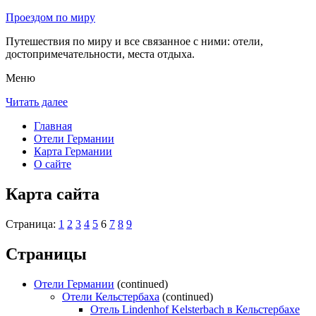
Проездом по миру
Путешествия по миру и все связанное с ними: отели,
достопримечательности, места отдыха.
Меню
Читать далее
Главная
Отели Германии
Карта Германии
О сайте
Карта сайта
Страница:
1
2
3
4
5
6
7
8
9
Страницы
Отели Германии
(continued)
Отели Кельстербаха
(continued)
Отель Lindenhof Kelsterbach в Кельстербахе