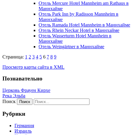
Отель Mercure Hotel Mannheim am Rathaus в
Маннхайме
Отель Park Inn by Radisson Mannheim в
Маннхайме
Отель Ramada Hotel Mannheim в Маннхайме
Отель Rhein Neckar Hotel в Маннхайме
Отель Wasserturm Hotel Mannheim в
Маннхайме
Отель Weingärtner в Маннхайме
Страница:
1
2
3
4
5
6
7
8
9
Просмотр карты сайта в XML
Познавательно
Церковь Фрауен Кирхе
Река Эльба
Поиск
Рубрики
Германия
Израиль