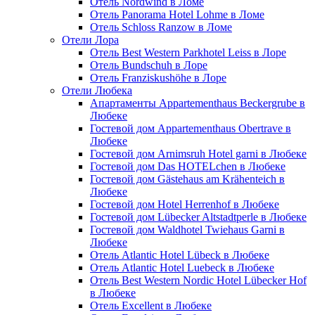
Отель Nordwind в Ломе
Отель Panorama Hotel Lohme в Ломе
Отель Schloss Ranzow в Ломе
Отели Лора
Отель Best Western Parkhotel Leiss в Лоре
Отель Bundschuh в Лоре
Отель Franziskushöhe в Лоре
Отели Любека
Апартаменты Appartementhaus Beckergrube в
Любеке
Гостевой дом Appartementhaus Obertrave в
Любеке
Гостевой дом Arnimsruh Hotel garni в Любеке
Гостевой дом Das HOTELchen в Любеке
Гостевой дом Gästehaus am Krähenteich в
Любеке
Гостевой дом Hotel Herrenhof в Любеке
Гостевой дом Lübecker Altstadtperle в Любеке
Гостевой дом Waldhotel Twiehaus Garni в
Любеке
Отель Atlantic Hotel Lübeck в Любеке
Отель Atlantic Hotel Luebeck в Любеке
Отель Best Western Nordic Hotel Lübecker Hof
в Любеке
Отель Excellent в Любеке