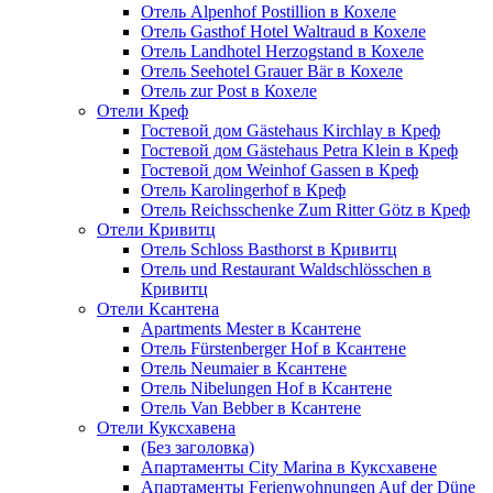
Отель Alpenhof Postillion в Кохеле
Отель Gasthof Hotel Waltraud в Кохеле
Отель Landhotel Herzogstand в Кохеле
Отель Seehotel Grauer Bär в Кохеле
Отель zur Post в Кохеле
Отели Креф
Гостевой дом Gästehaus Kirchlay в Креф
Гостевой дом Gästehaus Petra Klein в Креф
Гостевой дом Weinhof Gassen в Креф
Отель Karolingerhof в Креф
Отель Reichsschenke Zum Ritter Götz в Креф
Отели Кривитц
Отель Schloss Basthorst в Кривитц
Отель und Restaurant Waldschlösschen в
Кривитц
Отели Ксантена
Apartments Mester в Ксантене
Отель Fürstenberger Hof в Ксантене
Отель Neumaier в Ксантене
Отель Nibelungen Hof в Ксантене
Отель Van Bebber в Ксантене
Отели Куксхавена
(Без заголовка)
Апартаменты City Marina в Куксхавене
Апартаменты Ferienwohnungen Auf der Düne