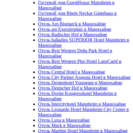
Гостевой дом GuestHouse Mannheim в
Маннхайме
Гостевой дом Rhein Neckar Gästehaus в
Маннхайме
Отель Am Bismarck в Маннхайме
Отель am Exerzierplatz в Маннхайме
Отель Badischer Hof в Маннхайме
Отель balladins SUPERIOR Hotel Mannheim в
Маннхайме
Отель Best Western Delta Park Hotel в
Маннхайме
Отель Best Western Plus Hotel LanzCarré в
Маннхайме
Отель Central Hotel в Маннхайме
Отель City Partner Augusta Hotel в Маннхайме
Отель Designhotel Youngstar в Маннхайме
Отель Deutscher Hof в Маннхайме
Отель Dorint Kongresshotel Mannheim в
Маннхайме
Отель Intercityhotel Mannheim в Маннхайме
Отель Leonardo Hotel Mannheim City Center в
Маннхайме
Отель Luxa в Маннхайме
Отель Mack в Маннхайме
Отель Maritim Hotel Mannheim в Маннхайме