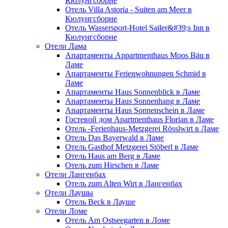
Кюлунгсборне
Отель Villa Astoria - Suiten am Meer в
Кюлунгсборне
Отель Wassersport-Hotel Sailer&#39;s Inn в
Кюлунгсборне
Отели Лама
Апартаменты Appartmenthaus Moos Bäu в
Ламе
Апартаменты Ferienwohnungen Schmid в
Ламе
Апартаменты Haus Sonnenblick в Ламе
Апартаменты Haus Sonnenhang в Ламе
Апартаменты Haus Sonnenschein в Ламе
Гостевой дом Apartmenthaus Florian в Ламе
Отель -Ferienhaus-Metzgerei Rösslwirt в Ламе
Отель Das Bayerwald в Ламе
Отель Gasthof Metzgerei Stöberl в Ламе
Отель Haus am Berg в Ламе
Отель zum Hirschen в Ламе
Отели Лангенбах
Отель zum Alten Wirt в Лангенбах
Отели Лаушы
Отель Beck в Лауше
Отели Ломе
Отель Am Ostseegarten в Ломе