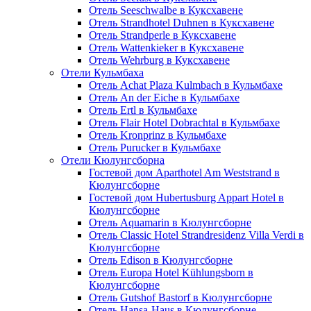
Отель Seeschwalbe в Куксхавене
Отель Strandhotel Duhnen в Куксхавене
Отель Strandperle в Куксхавене
Отель Wattenkieker в Куксхавене
Отель Wehrburg в Куксхавене
Отели Кульмбаха
Отель Achat Plaza Kulmbach в Кульмбахе
Отель An der Eiche в Кульмбахе
Отель Ertl в Кульмбахе
Отель Flair Hotel Dobrachtal в Кульмбахе
Отель Kronprinz в Кульмбахе
Отель Purucker в Кульмбахе
Отели Кюлунгсборна
Гостевой дом Aparthotel Am Weststrand в
Кюлунгсборне
Гостевой дом Hubertusburg Appart Hotel в
Кюлунгсборне
Отель Aquamarin в Кюлунгсборне
Отель Classic Hotel Strandresidenz Villa Verdi в
Кюлунгсборне
Отель Edison в Кюлунгсборне
Отель Europa Hotel Kühlungsborn в
Кюлунгсборне
Отель Gutshof Bastorf в Кюлунгсборне
Отель Hansa-Haus в Кюлунгсборне