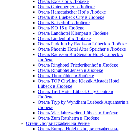
Отель Excelsior в Любеке
Отель Gutenberger в Любеке
Отель Hanseatischer Hof в Любеке
Отель ibis Luebeck City в Любеке
Отель Kaiserhof в Любеке
Отель KO 15 в Любеке
Отель Landhotel Klempau в Любеке
Отель Lindenhof в Любеке
Отель Park Inn by Radisson Lübeck в Любеке
Отель Phoenix Hotel Alter Speicher в Любеке
Отель Radisson Blu Senator Hotel, Lübeck в
Любеке
Отель Ringhotel Friederikenhof в Любеке
Отель Ringhotel Jensen в Любеке
Отель Thormählen в Любеке
Отель TOP CityLine Klassik Altstadt Hotel
Lübeck в Любеке
Отель Treff Hotel Lübeck City Centre в
Любеке
Отель Tryp by Wyndham Luebeck Aquamarin в
Любеке
Отель Vier Jahreszeiten Lübeck в Любеке
Отель Zum Ratsherrn в Любеке
Отели Людвигсхафен-на-Рейне
Отель Europa Hotel в Людвигсхафен-на-