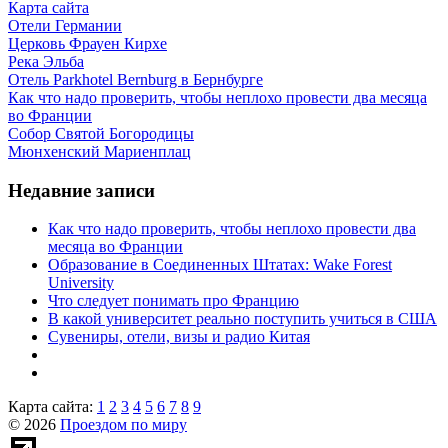
Карта сайта
Отели Германии
Церковь Фрауен Кирхе
Река Эльба
Отель Parkhotel Bernburg в Бернбурге
Как что надо проверить, чтобы неплохо провести два месяца
во Франции
Собор Святой Богородицы
Мюнхенский Мариенплац
Недавние записи
Как что надо проверить, чтобы неплохо провести два
месяца во Франции
Образование в Соединенных Штатах: Wake Forest
University
Что следует понимать про Францию
В какой университет реально поступить учиться в США
Сувениры, отели, визы и радио Китая
Карта сайта:
1
2
3
4
5
6
7
8
9
© 2026
Проездом по миру