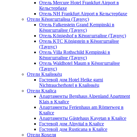
Отель Mercure Hotel Frankfurt Airport в
Кельстербахе
Отель NH Frankfurt Airport в Кельстербахе
Отели Кёнигштайна (Таунус)
Отель Falkenstein Grand Kempinski в
Кёнигштайне (Таунус)
Отель Königshof в Кёнигштайне (Таунус)
Отель KTC Königstein в Кёнигштайне
(Таунус)
Отель Villa Rothschild Kempinski в
Кёнигштайне (Таунус)
Отель Waldhotel Maum в Кёнигштайне
(Таунус)
Отели Клайнкёц
Гостевой дом Hotel Heike garni
Nichtraucherhotel в Клайнкёц
Отели Клайса
Апартаменты Berghaus Alpenland Apartment
Klais в Клайсе
Апартаменты Ferienhaus am Römerweg в
Клайсе
Апартаменты Gästehaus Kayetan в Клайсе
Гостевой дом Alpvital в Клайсе
Гостевой дом Rusticana в Клайсе
Отели Кохеля