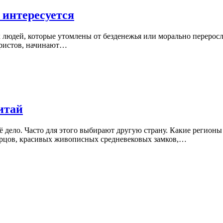
 интересуется
х людей, которые утомлены от безденежья или морально переросл
уристов, начинают…
итай
оё дело. Часто для этого выбирают другую страну. Какие регио
рцов, красивых живописных средневековых замков,…