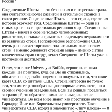
России?
Соединенные Штаты — это безопасная и интересная страна,
она считается наиболее развитой и стабильной страной в
своем регионе. Соединенные Штаты — это страна, где живая
история окружает тебя. Соединенные Штаты — один из
самых красивых и престижных регионов мира. Соединенные
Штаты – влечет к себе не только легкомысленных
романтиков, но также и грамотных владельцев недвижимости
из различных стран. Географическое расположение США
очень располагает торговле с значительным количеством
стран, а именно девяноста странами мира – именно с этим
количеством стран сотрудничает Соединенные Штаты уже на
протяжении десятилетий.
О том, что такое University at Buffalo, вероятно, слышал
каждый. На практике, куда бы Вы ни отправились,
обязательно надо заблаговременно подумать о том, что такое
карта США со штатами США. Страна интересна не только
тем, что имеет разнообразные достопримечательности, но и
своими учебными заведениями. Если вы решили поселиться
за границей, то обратите внимание на американские
университеты. Во всем мире знают, как престижно обучение в
Гарварде, Йеле или Корнелльском университете. Такие
университеты США входят в знаменитую «Лигу плюща» — 8