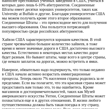
наиболее престижных учебных заведений в США, учиться в
которых дано лишь 6-10% абитуриентов. Соединенные
Штаты имеет десятки хороших университетов, таких как
University at Buffalo и другие. Благодаря университетам США
мы можем получить кроме этого второе образование.
Соединенные Штаты – это превосходное место для получения
высшего образования. Она пользуется потрясающей
популярностью среди российских абитуриентов.
Хайвэи США характеризуются хорошим качеством. В этой
стране чрезвычайно большое количество хайвеев, в тоже
время и менее значимые дороги в США достаточно высокого
качества. Естественно в некоторых местах качество дорог
будет разным. Но бывают штаты, чаще всего в центре страны,
где немало заплаток на дорогах, можно встретить и ямки.
Наверное, обязательно надо подчеркнуть, что только недавно
в США начали активно возрастать иммиграционные
процессы. Теперь около 7% населения страны родились за ее
пределами. Если вы полагаете, что эта красивая страна может
предоставить вам только это, то вы ошибаетесь. Кроме
магазинов и достопримечательностей, таких как Музей
американского искусства Уитни, Соединенные Штаты может
похвастаться еще и в других отношениях. В жизни любого
путешественника должна быть такая поездка в эту страну,