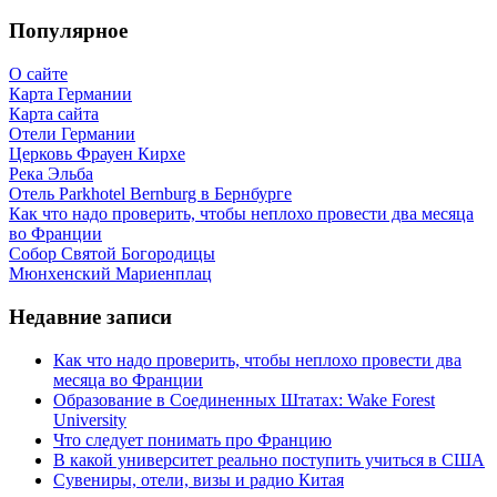
Популярное
О сайте
Карта Германии
Карта сайта
Отели Германии
Церковь Фрауен Кирхе
Река Эльба
Отель Parkhotel Bernburg в Бернбурге
Как что надо проверить, чтобы неплохо провести два месяца
во Франции
Собор Святой Богородицы
Мюнхенский Мариенплац
Недавние записи
Как что надо проверить, чтобы неплохо провести два
месяца во Франции
Образование в Соединенных Штатах: Wake Forest
University
Что следует понимать про Францию
В какой университет реально поступить учиться в США
Сувениры, отели, визы и радио Китая