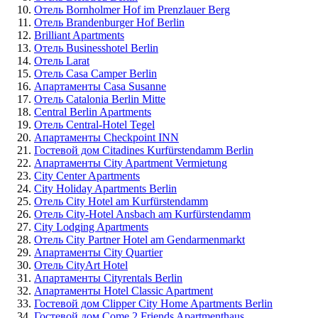
Отель Bornholmer Hof im Prenzlauer Berg
Отель Brandenburger Hof Berlin
Brilliant Apartments
Отель Businesshotel Berlin
Отель Larat
Отель Casa Camper Berlin
Апартаменты Casa Susanne
Отель Catalonia Berlin Mitte
Central Berlin Apartments
Отель Central-Hotel Tegel
Апартаменты Checkpoint INN
Гостевой дом Citadines Kurfürstendamm Berlin
Апартаменты City Apartment Vermietung
City Center Apartments
City Holiday Apartments Berlin
Отель City Hotel am Kurfürstendamm
Отель City-Hotel Ansbach am Kurfürstendamm
City Lodging Apartments
Отель City Partner Hotel am Gendarmenmarkt
Апартаменты City Quartier
Отель CityArt Hotel
Апартаменты Cityrentals Berlin
Апартаменты Hotel Classic Apartment
Гостевой дом Clipper City Home Apartments Berlin
Гостевой дом Come 2 Friends Apartmenthaus