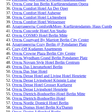
Отель Come Inn Berlin Kurfürstendamm Opera
Отель Comfort Hotel An Der Oper
Отель Comfort Hotel Auberge
Отель Comfort Hotel Lichtenberg
Отель Comfort Hotel Weissensee
Апартаменты Comfort&More- Kurfürstendamm- Haus Cumbe
Отель Concorde Hotel Am Studio
Отель COSMO Hotel Berlin Mitte
Отель Courtyard By Marriott Berlin City Center
Апартаменты Cozy Berlin @ Potsdamer Platz
Cozy-Off Kudamm Apartments
Отель Crowne Plaza Berlin City Centre
Отель Wyndham Grand Berlin Potsdamer Platz
Отель Novum Style Hotel Berlin Centrum
Отель Das Literaturhotel Berlin
Отель Das Stue Hotel
Отель Derag Hotel and Living Hotel Henriette
Отель Derag Livinghotel Königin Luise
Отель Derag Hotel Grosser Kurfuerst
Отель Derag Livinghotel Henriette
Отель Dietrich-Bonhoeffer-Hotel Berlin Mitte
Отель Dietrich-Bonhoeffer-Hotel
Отель Nordic Domicil Hotel Berlin
Отель Domus Hotel Berlin Ku'Damm
Отель Dorint Adlershof Berlin