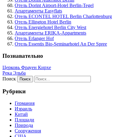
Отель Dorint Airport-Hotel Berlin-Tegel
Апартаменты Easyflats
Отель ECONTEL HOTEL Berlin Charlottenburg
Отель Ellington Hotel Berlin
Отель Energiehotel Berlin City West
Апартаменты ERIKA-Appartments
Отель Erlanger Hof
Отель Essentis Bio-Seminarhotel An Der Spree
Познавательно
Церковь Фрауен Кирхе
Река Эльба
Поиск
Рубрики
Германия
Израиль
Китай
Площади
Природа
Сооружения
США