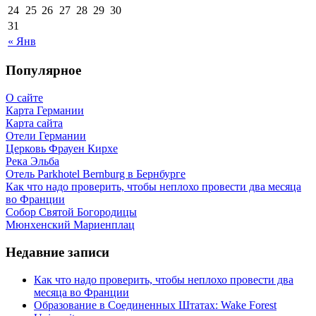
24
25
26
27
28
29
30
31
« Янв
Популярное
О сайте
Карта Германии
Карта сайта
Отели Германии
Церковь Фрауен Кирхе
Река Эльба
Отель Parkhotel Bernburg в Бернбурге
Как что надо проверить, чтобы неплохо провести два месяца
во Франции
Собор Святой Богородицы
Мюнхенский Мариенплац
Недавние записи
Как что надо проверить, чтобы неплохо провести два
месяца во Франции
Образование в Соединенных Штатах: Wake Forest