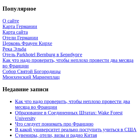
Популярное
О сайте
Карта Германии
Карта сайта
Отели Германии
Церковь Фрауен Кирхе
Река Эльба
Отель Parkhotel Bernburg в Бернбурге
Как что надо проверить, чтобы неплохо провести два месяца
во Франции
Собор Святой Богородицы
Мюнхенский Мариенплац
Недавние записи
Как что надо проверить, чтобы неплохо провести два
месяца во Франции
Образование в Соединенных Штатах: Wake Forest
University
Что следует понимать про Францию
В какой университет реально поступить учиться в США
Сувениры, отели, визы и радио Китая