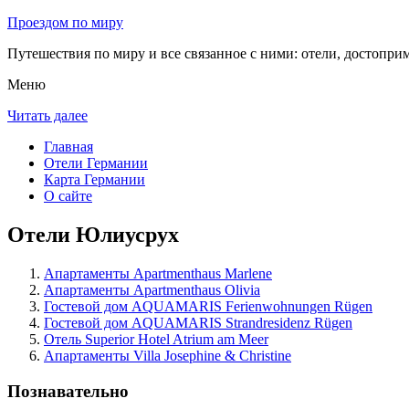
Проездом по миру
Путешествия по миру и все связанное с ними: отели, достоприм
Меню
Читать далее
Главная
Отели Германии
Карта Германии
О сайте
Отели Юлиусрух
Апартаменты Apartmenthaus Marlene
Апартаменты Apartmenthaus Olivia
Гостевой дом AQUAMARIS Ferienwohnungen Rügen
Гостевой дом AQUAMARIS Strandresidenz Rügen
Отель Superior Hotel Atrium am Meer
Апартаменты Villa Josephine & Christine
Познавательно