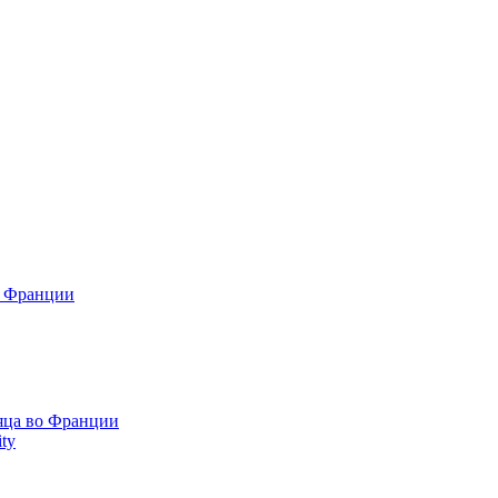
о Франции
сяца во Франции
ty