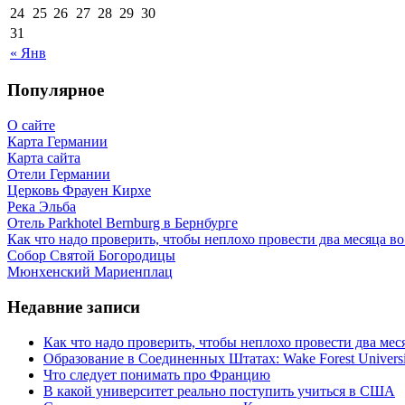
24
25
26
27
28
29
30
31
« Янв
Популярное
О сайте
Карта Германии
Карта сайта
Отели Германии
Церковь Фрауен Кирхе
Река Эльба
Отель Parkhotel Bernburg в Бернбурге
Как что надо проверить, чтобы неплохо провести два месяца в
Собор Святой Богородицы
Мюнхенский Мариенплац
Недавние записи
Как что надо проверить, чтобы неплохо провести два ме
Образование в Соединенных Штатах: Wake Forest Universi
Что следует понимать про Францию
В какой университет реально поступить учиться в США