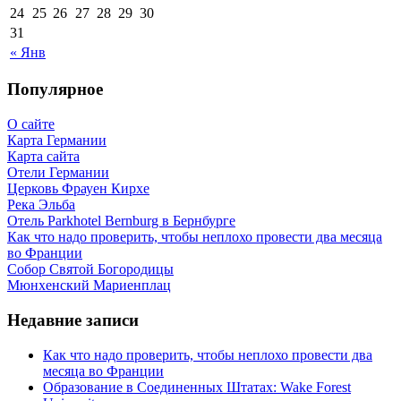
24
25
26
27
28
29
30
31
« Янв
Популярное
О сайте
Карта Германии
Карта сайта
Отели Германии
Церковь Фрауен Кирхе
Река Эльба
Отель Parkhotel Bernburg в Бернбурге
Как что надо проверить, чтобы неплохо провести два месяца
во Франции
Собор Святой Богородицы
Мюнхенский Мариенплац
Недавние записи
Как что надо проверить, чтобы неплохо провести два
месяца во Франции
Образование в Соединенных Штатах: Wake Forest