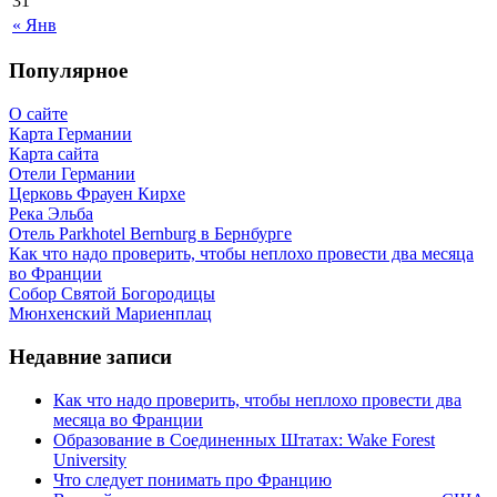
31
« Янв
Популярное
О сайте
Карта Германии
Карта сайта
Отели Германии
Церковь Фрауен Кирхе
Река Эльба
Отель Parkhotel Bernburg в Бернбурге
Как что надо проверить, чтобы неплохо провести два месяца
во Франции
Собор Святой Богородицы
Мюнхенский Мариенплац
Недавние записи
Как что надо проверить, чтобы неплохо провести два
месяца во Франции
Образование в Соединенных Штатах: Wake Forest
University
Что следует понимать про Францию