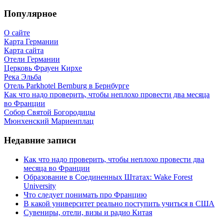
Популярное
О сайте
Карта Германии
Карта сайта
Отели Германии
Церковь Фрауен Кирхе
Река Эльба
Отель Parkhotel Bernburg в Бернбурге
Как что надо проверить, чтобы неплохо провести два месяца
во Франции
Собор Святой Богородицы
Мюнхенский Мариенплац
Недавние записи
Как что надо проверить, чтобы неплохо провести два
месяца во Франции
Образование в Соединенных Штатах: Wake Forest
University
Что следует понимать про Францию
В какой университет реально поступить учиться в США
Сувениры, отели, визы и радио Китая