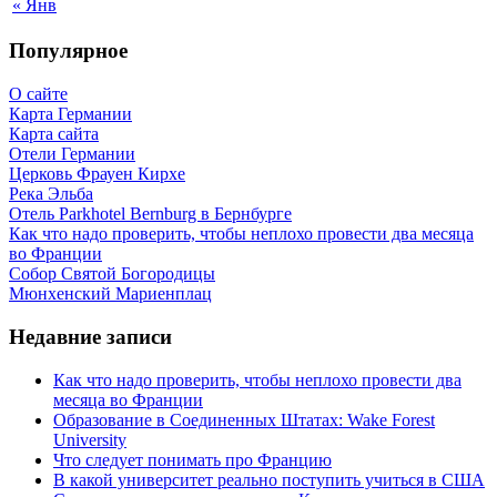
« Янв
Популярное
О сайте
Карта Германии
Карта сайта
Отели Германии
Церковь Фрауен Кирхе
Река Эльба
Отель Parkhotel Bernburg в Бернбурге
Как что надо проверить, чтобы неплохо провести два месяца
во Франции
Собор Святой Богородицы
Мюнхенский Мариенплац
Недавние записи
Как что надо проверить, чтобы неплохо провести два
месяца во Франции
Образование в Соединенных Штатах: Wake Forest
University
Что следует понимать про Францию
В какой университет реально поступить учиться в США