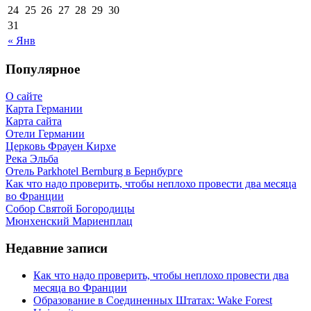
24
25
26
27
28
29
30
31
« Янв
Популярное
О сайте
Карта Германии
Карта сайта
Отели Германии
Церковь Фрауен Кирхе
Река Эльба
Отель Parkhotel Bernburg в Бернбурге
Как что надо проверить, чтобы неплохо провести два месяца
во Франции
Собор Святой Богородицы
Мюнхенский Мариенплац
Недавние записи
Как что надо проверить, чтобы неплохо провести два
месяца во Франции
Образование в Соединенных Штатах: Wake Forest