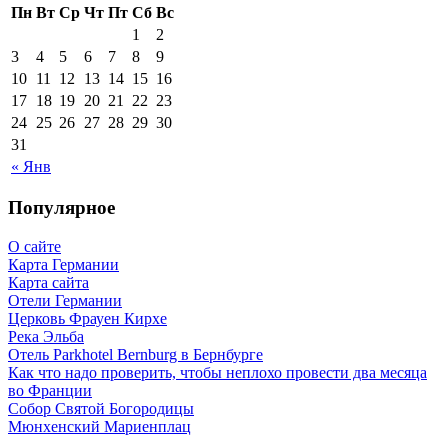
Пн
Вт
Ср
Чт
Пт
Сб
Вс
1
2
3
4
5
6
7
8
9
10
11
12
13
14
15
16
17
18
19
20
21
22
23
24
25
26
27
28
29
30
31
« Янв
Популярное
О сайте
Карта Германии
Карта сайта
Отели Германии
Церковь Фрауен Кирхе
Река Эльба
Отель Parkhotel Bernburg в Бернбурге
Как что надо проверить, чтобы неплохо провести два месяца
во Франции
Собор Святой Богородицы
Мюнхенский Мариенплац