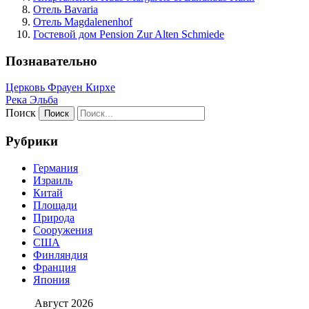
Отель Bavaria
Отель Magdalenenhof
Гостевой дом Pension Zur Alten Schmiede
Познавательно
Церковь Фрауен Кирхе
Река Эльба
Поиск
Рубрики
Германия
Израиль
Китай
Площади
Природа
Сооружения
США
Финляндия
Франция
Япония
Август 2026