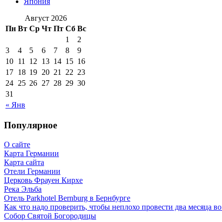
Япония
Август 2026
Пн
Вт
Ср
Чт
Пт
Сб
Вс
1
2
3
4
5
6
7
8
9
10
11
12
13
14
15
16
17
18
19
20
21
22
23
24
25
26
27
28
29
30
31
« Янв
Популярное
О сайте
Карта Германии
Карта сайта
Отели Германии
Церковь Фрауен Кирхе
Река Эльба
Отель Parkhotel Bernburg в Бернбурге
Как что надо проверить, чтобы неплохо провести два месяца в
Собор Святой Богородицы