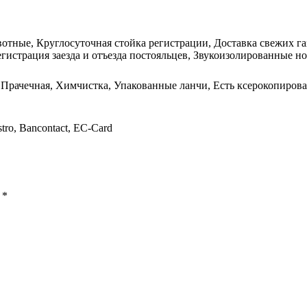
тные, Круглосуточная стойка регистрации, Доставка свежих газ
егистрация заезда и отъезда постояльцев, Звукоизолированные 
, Прачечная, Химчистка, Упакованные ланчи, Есть ксерокопирова
stro, Bancontact, EC-Card
ы
*