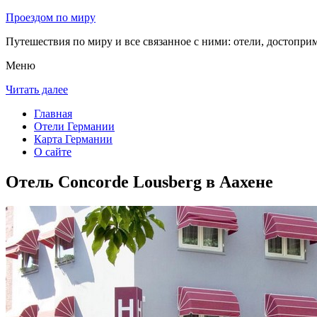
Проездом по миру
Путешествия по миру и все связанное с ними: отели, достоприм
Меню
Читать далее
Главная
Отели Германии
Карта Германии
О сайте
Отель Concorde Lousberg в Аахене