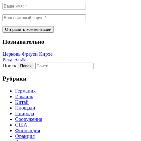
Познавательно
Церковь Фрауен Кирхе
Река Эльба
Поиск
Рубрики
Германия
Израиль
Китай
Площади
Природа
Сооружения
США
Финляндия
Франция