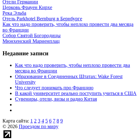
Отели Германии
Церковь Фрауен Кирхе
Река Эльба
Отель Parkhotel Bernburg в Бернбурге
Как что надо проверить, чтобы неплохо провести два месяца
во Франции
Собор Святой Богородицы
Мюнхенский Мариенплац
Недавние записи
Как что надо проверить, чтобы неплохо провести два
месяца во Франции
Образование в Соединенных Штатах: Wake Forest
University
Что следует понимать про Францию
В какой университет реально поступить учиться в США
Сувениры, отели, визы и радио Китая
Карта сайта:
1
2
3
4
5
6
7
8
9
© 2026
Проездом по миру