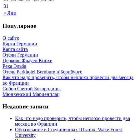
31
« Янв
Популярное
О сайте
Карта Германии
Карта сайта
Отели Германии
Церковь Фрауен Кирхе
Река Эльба
Отель Parkhotel Bernburg в Бернбурге
Как что надо проверить, чтобы неплохо провести два месяца
во Франции
Собор Святой Богородицы
Мюнхенский Мариенплац
Недавние записи
Как что надо проверить, чтобы неплохо провести два
месяца во Франции
Образование в Соединенных Штатах: Wake Forest
University