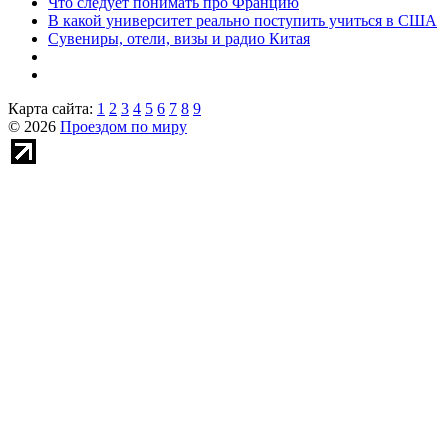
Что следует понимать про Францию
В какой университет реально поступить учиться в США
Сувениры, отели, визы и радио Китая
Карта сайта:
1
2
3
4
5
6
7
8
9
© 2026
Проездом по миру