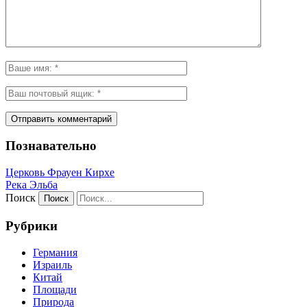
Познавательно
Церковь Фрауен Кирхе
Река Эльба
Поиск
Рубрики
Германия
Израиль
Китай
Площади
Природа