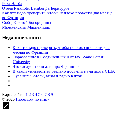
Река Эльба
Отель Parkhotel Bernburg в Бернбурге
Как что надо проверить, чтобы неплохо провести два месяца
во Франции
Собор Святой Богородицы
Мюнхенский Мариенплац
Недавние записи
Как что надо проверить, чтобы неплохо провести два
месяца во Франции
Образование в Соединенных Штатах: Wake Forest
University
Что следует понимать про Францию
В какой университет реально поступить учиться в США
Сувениры, отели, визы и радио Китая
Карта сайта:
1
2
3
4
5
6
7
8
9
© 2026
Проездом по миру