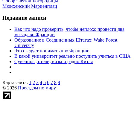
Собор Святой Богородицы
Мюнхенский Мариенплац
Недавние записи
Как что надо проверить, чтобы неплохо провести два
месяца во Франции
Образование в Соединенных Штатах: Wake Forest
University
Что следует понимать про Францию
В какой университет реально поступить учиться в США
Сувениры, отели, визы и радио Китая
Карта сайта:
1
2
3
4
5
6
7
8
9
© 2026
Проездом по миру