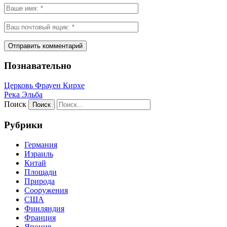
Познавательно
Церковь Фрауен Кирхе
Река Эльба
Поиск
Рубрики
Германия
Израиль
Китай
Площади
Природа
Сооружения
США
Финляндия
Франция
Япония