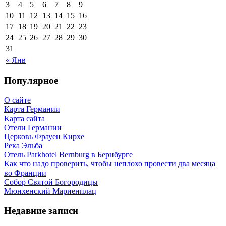
3
4
5
6
7
8
9
10
11
12
13
14
15
16
17
18
19
20
21
22
23
24
25
26
27
28
29
30
31
« Янв
Популярное
О сайте
Карта Германии
Карта сайта
Отели Германии
Церковь Фрауен Кирхе
Река Эльба
Отель Parkhotel Bernburg в Бернбурге
Как что надо проверить, чтобы неплохо провести два месяца
во Франции
Собор Святой Богородицы
Мюнхенский Мариенплац
Недавние записи