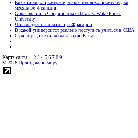
Как что надо проверить, чтобы неплохо провести два
месяца во Франции
Образование в Соединенных Штатах: Wake Forest
University
Что следует понимать про Францию
В какой университет реально поступить учиться в США
Сувениры, отели, визы и радио Китая
Карта сайта:
1
2
3
4
5
6
7
8
9
© 2026
Проездом по миру