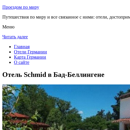
Проездом по миру
Путешествия по миру и все связанное с ними: отели, достоприм
Меню
Читать далее
Главная
Отели Германии
Карта Германии
О сайте
Отель Schmid в Бад-Беллингене