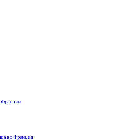
о Франции
сяца во Франции