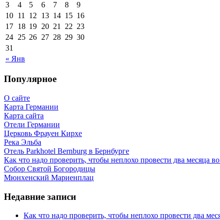
3
4
5
6
7
8
9
10
11
12
13
14
15
16
17
18
19
20
21
22
23
24
25
26
27
28
29
30
31
« Янв
Популярное
О сайте
Карта Германии
Карта сайта
Отели Германии
Церковь Фрауен Кирхе
Река Эльба
Отель Parkhotel Bernburg в Бернбурге
Как что надо проверить, чтобы неплохо провести два месяца в
Собор Святой Богородицы
Мюнхенский Мариенплац
Недавние записи
Как что надо проверить, чтобы неплохо провести два ме