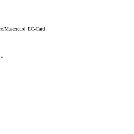
ro/Mastercard, EC-Card
ы
*