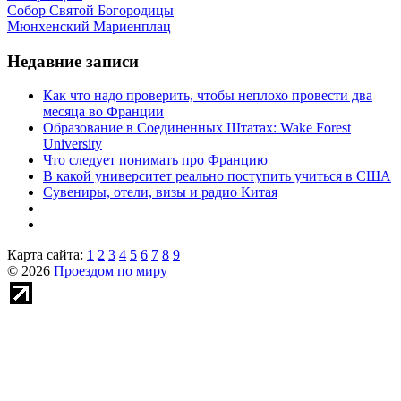
Собор Святой Богородицы
Мюнхенский Мариенплац
Недавние записи
Как что надо проверить, чтобы неплохо провести два
месяца во Франции
Образование в Соединенных Штатах: Wake Forest
University
Что следует понимать про Францию
В какой университет реально поступить учиться в США
Сувениры, отели, визы и радио Китая
Карта сайта:
1
2
3
4
5
6
7
8
9
© 2026
Проездом по миру