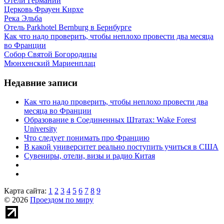
Отели Германии
Церковь Фрауен Кирхе
Река Эльба
Отель Parkhotel Bernburg в Бернбурге
Как что надо проверить, чтобы неплохо провести два месяца
во Франции
Собор Святой Богородицы
Мюнхенский Мариенплац
Недавние записи
Как что надо проверить, чтобы неплохо провести два
месяца во Франции
Образование в Соединенных Штатах: Wake Forest
University
Что следует понимать про Францию
В какой университет реально поступить учиться в США
Сувениры, отели, визы и радио Китая
Карта сайта:
1
2
3
4
5
6
7
8
9
© 2026
Проездом по миру