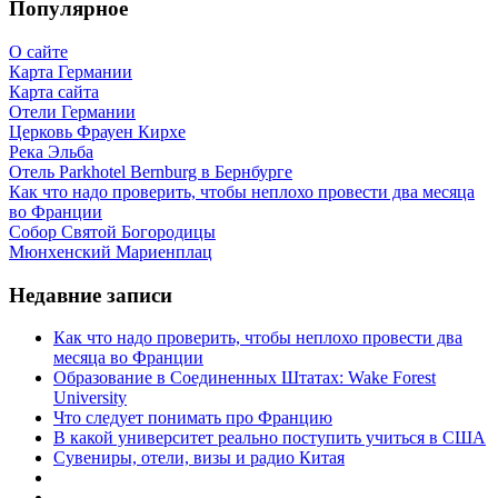
Популярное
О сайте
Карта Германии
Карта сайта
Отели Германии
Церковь Фрауен Кирхе
Река Эльба
Отель Parkhotel Bernburg в Бернбурге
Как что надо проверить, чтобы неплохо провести два месяца
во Франции
Собор Святой Богородицы
Мюнхенский Мариенплац
Недавние записи
Как что надо проверить, чтобы неплохо провести два
месяца во Франции
Образование в Соединенных Штатах: Wake Forest
University
Что следует понимать про Францию
В какой университет реально поступить учиться в США
Сувениры, отели, визы и радио Китая