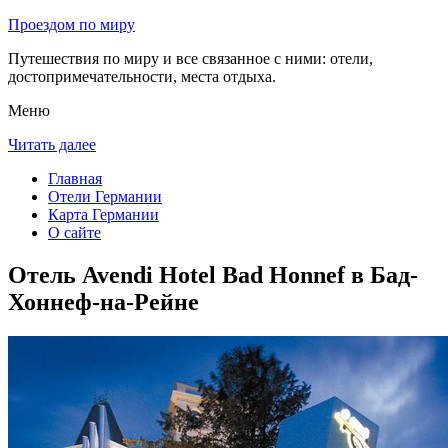
Проездом по миру
Путешествия по миру и все связанное с ними: отели,
достопримечательности, места отдыха.
Меню
Читать далее
Главная
Отели Германии
Карта Германии
О сайте
Отель Avendi Hotel Bad Honnef в Бад-
Хоннеф-на-Рейне