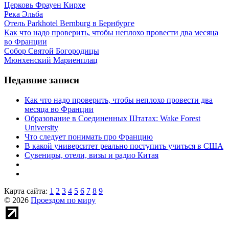
Церковь Фрауен Кирхе
Река Эльба
Отель Parkhotel Bernburg в Бернбурге
Как что надо проверить, чтобы неплохо провести два месяца
во Франции
Собор Святой Богородицы
Мюнхенский Мариенплац
Недавние записи
Как что надо проверить, чтобы неплохо провести два
месяца во Франции
Образование в Соединенных Штатах: Wake Forest
University
Что следует понимать про Францию
В какой университет реально поступить учиться в США
Сувениры, отели, визы и радио Китая
Карта сайта:
1
2
3
4
5
6
7
8
9
© 2026
Проездом по миру