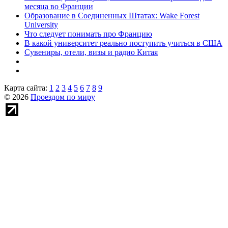
месяца во Франции
Образование в Соединенных Штатах: Wake Forest
University
Что следует понимать про Францию
В какой университет реально поступить учиться в США
Сувениры, отели, визы и радио Китая
Карта сайта:
1
2
3
4
5
6
7
8
9
© 2026
Проездом по миру