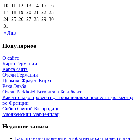
10
11
12
13
14
15
16
17
18
19
20
21
22
23
24
25
26
27
28
29
30
31
« Янв
Популярное
О сайте
Карта Германии
Карта сайта
Отели Германии
Церковь Фрауен Кирхе
Река Эльба
Отель Parkhotel Bernburg в Бернбурге
Как что надо проверить, чтобы неплохо провести два месяца
во Франции
Собор Святой Богородицы
Мюнхенский Мариенплац
Недавние записи
Как что надо проверить, чтобы неплохо провести два