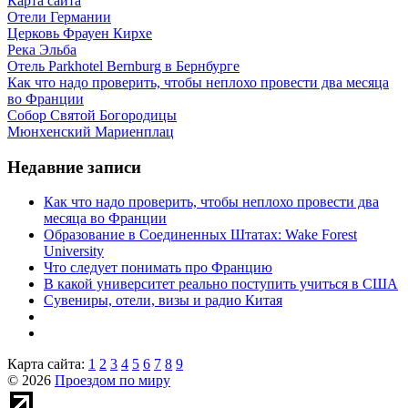
Карта сайта
Отели Германии
Церковь Фрауен Кирхе
Река Эльба
Отель Parkhotel Bernburg в Бернбурге
Как что надо проверить, чтобы неплохо провести два месяца
во Франции
Собор Святой Богородицы
Мюнхенский Мариенплац
Недавние записи
Как что надо проверить, чтобы неплохо провести два
месяца во Франции
Образование в Соединенных Штатах: Wake Forest
University
Что следует понимать про Францию
В какой университет реально поступить учиться в США
Сувениры, отели, визы и радио Китая
Карта сайта:
1
2
3
4
5
6
7
8
9
© 2026
Проездом по миру