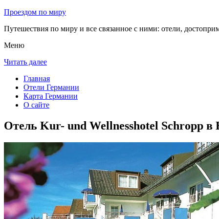
Проездом по миру
Путешествия по миру и все связанное с ними: отели, достоприм
Меню
Читать далее
Главная
Отели Германии
Карта Германии
О сайте
Отель Kur- und Wellnesshotel Schropp в