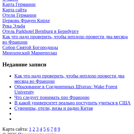
Карта Германии
Карта сайта
Отели Германии
Церковь Фрауен Кирхе
Река Эльба
Отель Parkhotel Bernburg в Бернбурге
Как что надо проверить, чтобы неплохо провести два месяца
во Франции
Собор Святой Богородицы
Мюнхенский Мариенплац
Недавние записи
Как что надо проверить, чтобы неплохо провести два
месяца во Франции
Образование в Соединенных Штатах: Wake Forest
University
Что следует понимать про Францию
В какой университет реально поступить учиться в США
Сувениры, отели, визы и радио Китая
Карта сайта:
1
2
3
4
5
6
7
8
9