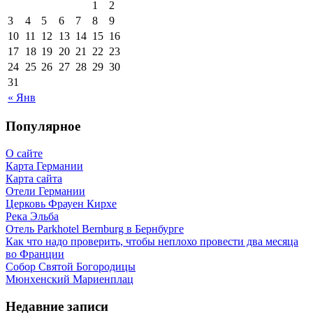
1
2
3
4
5
6
7
8
9
10
11
12
13
14
15
16
17
18
19
20
21
22
23
24
25
26
27
28
29
30
31
« Янв
Популярное
О сайте
Карта Германии
Карта сайта
Отели Германии
Церковь Фрауен Кирхе
Река Эльба
Отель Parkhotel Bernburg в Бернбурге
Как что надо проверить, чтобы неплохо провести два месяца
во Франции
Собор Святой Богородицы
Мюнхенский Мариенплац
Недавние записи