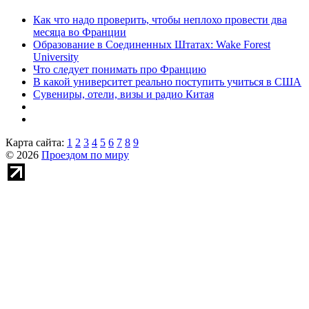
Как что надо проверить, чтобы неплохо провести два
месяца во Франции
Образование в Соединенных Штатах: Wake Forest
University
Что следует понимать про Францию
В какой университет реально поступить учиться в США
Сувениры, отели, визы и радио Китая
Карта сайта:
1
2
3
4
5
6
7
8
9
© 2026
Проездом по миру