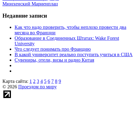
Мюнхенский Мариенплац
Недавние записи
Как что надо проверить, чтобы неплохо провести два
месяца во Франции
Образование в Соединенных Штатах: Wake Forest
University
Что следует понимать про Францию
В какой университет реально поступить учиться в США
Сувениры, отели, визы и радио Китая
Карта сайта:
1
2
3
4
5
6
7
8
9
© 2026
Проездом по миру