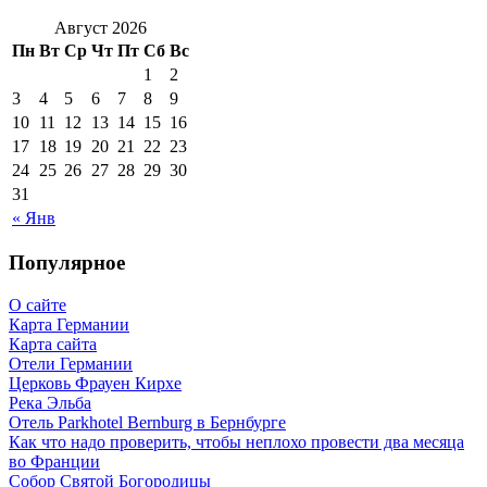
Август 2026
Пн
Вт
Ср
Чт
Пт
Сб
Вс
1
2
3
4
5
6
7
8
9
10
11
12
13
14
15
16
17
18
19
20
21
22
23
24
25
26
27
28
29
30
31
« Янв
Популярное
О сайте
Карта Германии
Карта сайта
Отели Германии
Церковь Фрауен Кирхе
Река Эльба
Отель Parkhotel Bernburg в Бернбурге
Как что надо проверить, чтобы неплохо провести два месяца
во Франции
Собор Святой Богородицы