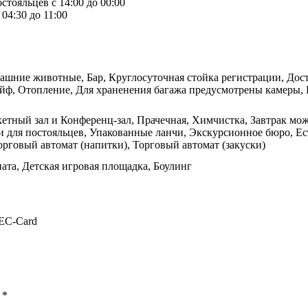
стояльцев с 14:00 до 00:00
04:30 до 11:00
ашние животные, Бар, Круглосуточная стойка регистрации, Дост
ейф, Отопление, Для храненения багажа предусмотрены камеры, 
кетный зал и Конференц-зал, Прачечная, Химчистка, Завтрак мо
и для постояльцев, Упакованные ланчи, Экскурсионное бюро, Ест
рговый автомат (напитки), Торговый автомат (закуски)
ната, Детская игровая площадка, Боулинг
 EC-Card
ы
*