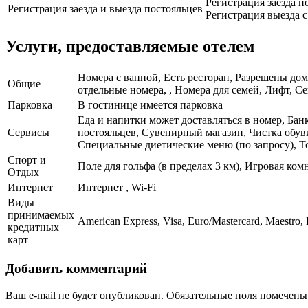
Регистрация заезда по
Регистрация заезда и выезда постояльцев
Регистрация выезда с 
Услуги, предоставляемые отелем
Номера с ванной, Есть ресторан, Разрешены дом
Общие
отдельные номера, , Номера для семей, Лифт, С
Парковка
В гостинице имеется парковка
Еда и напитки может доставляться в номер, Бан
Сервисы
постояльцев, Сувенирный магазин, Чистка обув
Специальные диетические меню (по запросу), То
Спорт и
Поле для гольфа (в пределах 3 км), Игровая ком
Отдых
Интернет
Интернет , Wi-Fi
Виды
принимаемых
American Express, Visa, Euro/Mastercard, Maestro,
кредитных
карт
Добавить комментарий
Ваш e-mail не будет опубликован.
Обязательные поля помечен