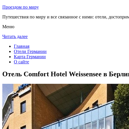
Проездом по миру
Путешествия по миру и все связанное с ними: отели, достоприм
Меню
Читать далее
Главная
Отели Германии
Карта Германии
О сайте
Отель Comfort Hotel Weissensee в Берли