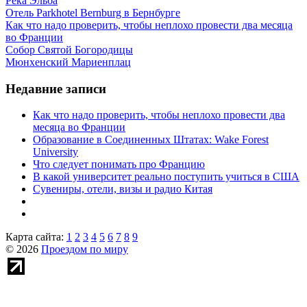
Река Эльба
Отель Parkhotel Bernburg в Бернбурге
Как что надо проверить, чтобы неплохо провести два месяца
во Франции
Собор Святой Богородицы
Мюнхенский Мариенплац
Недавние записи
Как что надо проверить, чтобы неплохо провести два
месяца во Франции
Образование в Соединенных Штатах: Wake Forest
University
Что следует понимать про Францию
В какой университет реально поступить учиться в США
Сувениры, отели, визы и радио Китая
Карта сайта:
1
2
3
4
5
6
7
8
9
© 2026
Проездом по миру