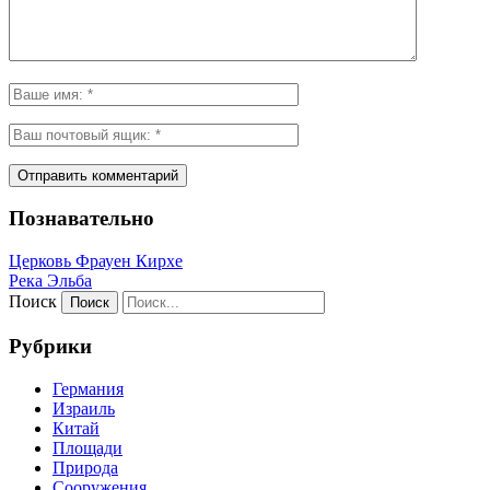
Познавательно
Церковь Фрауен Кирхе
Река Эльба
Поиск
Рубрики
Германия
Израиль
Китай
Площади
Природа
Сооружения