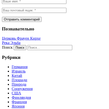
Познавательно
Церковь Фрауен Кирхе
Река Эльба
Поиск
Рубрики
Германия
Израиль
Китай
Площади
Природа
Сооружения
США
Финляндия
Франция
Япония