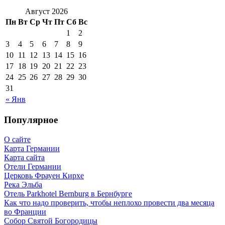
Август 2026
Пн
Вт
Ср
Чт
Пт
Сб
Вс
1
2
3
4
5
6
7
8
9
10
11
12
13
14
15
16
17
18
19
20
21
22
23
24
25
26
27
28
29
30
31
« Янв
Популярное
О сайте
Карта Германии
Карта сайта
Отели Германии
Церковь Фрауен Кирхе
Река Эльба
Отель Parkhotel Bernburg в Бернбурге
Как что надо проверить, чтобы неплохо провести два месяца
во Франции
Собор Святой Богородицы