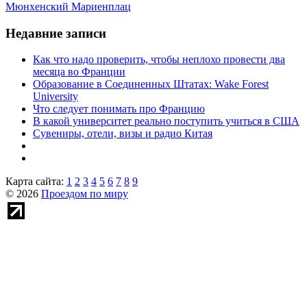
Мюнхенский Мариенплац
Недавние записи
Как что надо проверить, чтобы неплохо провести два
месяца во Франции
Образование в Соединенных Штатах: Wake Forest
University
Что следует понимать про Францию
В какой университет реально поступить учиться в США
Сувениры, отели, визы и радио Китая
Карта сайта:
1
2
3
4
5
6
7
8
9
© 2026
Проездом по миру