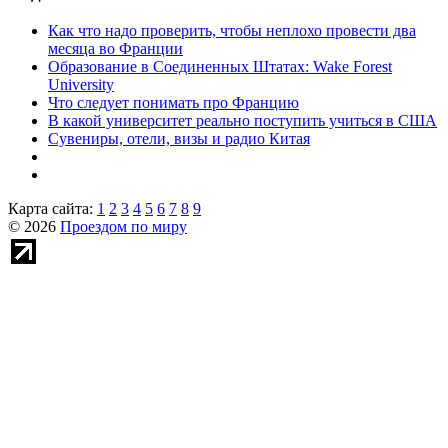
Как что надо проверить, чтобы неплохо провести два
месяца во Франции
Образование в Соединенных Штатах: Wake Forest
University
Что следует понимать про Францию
В какой университет реально поступить учиться в США
Сувениры, отели, визы и радио Китая
Карта сайта:
1
2
3
4
5
6
7
8
9
© 2026
Проездом по миру