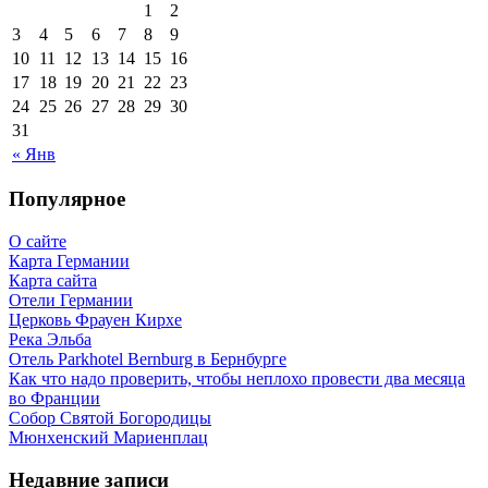
1
2
3
4
5
6
7
8
9
10
11
12
13
14
15
16
17
18
19
20
21
22
23
24
25
26
27
28
29
30
31
« Янв
Популярное
О сайте
Карта Германии
Карта сайта
Отели Германии
Церковь Фрауен Кирхе
Река Эльба
Отель Parkhotel Bernburg в Бернбурге
Как что надо проверить, чтобы неплохо провести два месяца
во Франции
Собор Святой Богородицы
Мюнхенский Мариенплац
Недавние записи