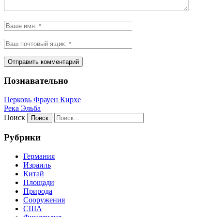
Познавательно
Церковь Фрауен Кирхе
Река Эльба
Поиск
Рубрики
Германия
Израиль
Китай
Площади
Природа
Сооружения
США