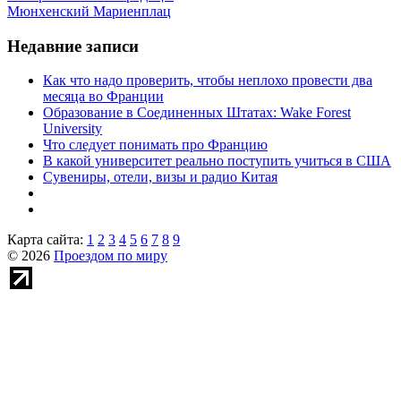
Мюнхенский Мариенплац
Недавние записи
Как что надо проверить, чтобы неплохо провести два
месяца во Франции
Образование в Соединенных Штатах: Wake Forest
University
Что следует понимать про Францию
В какой университет реально поступить учиться в США
Сувениры, отели, визы и радио Китая
Карта сайта:
1
2
3
4
5
6
7
8
9
© 2026
Проездом по миру