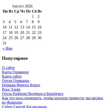
Август 2026
Пн
Вт
Ср
Чт
Пт
Сб
Вс
1
2
3
4
5
6
7
8
9
10
11
12
13
14
15
16
17
18
19
20
21
22
23
24
25
26
27
28
29
30
31
« Янв
Популярное
О сайте
Карта Германии
Карта сайта
Отели Германии
Церковь Фрауен Кирхе
Река Эльба
Отель Parkhotel Bernburg в Бернбурге
Как что надо проверить, чтобы неплохо провести два месяца
во Франции
Собор Святой Богородицы