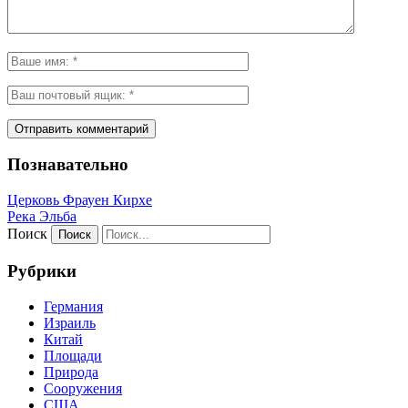
Познавательно
Церковь Фрауен Кирхе
Река Эльба
Поиск
Рубрики
Германия
Израиль
Китай
Площади
Природа
Сооружения
США