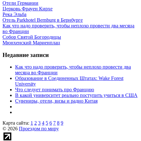
Отели Германии
Церковь Фрауен Кирхе
Река Эльба
Отель Parkhotel Bernburg в Бернбурге
Как что надо проверить, чтобы неплохо провести два месяца
во Франции
Собор Святой Богородицы
Мюнхенский Мариенплац
Недавние записи
Как что надо проверить, чтобы неплохо провести два
месяца во Франции
Образование в Соединенных Штатах: Wake Forest
University
Что следует понимать про Францию
В какой университет реально поступить учиться в США
Сувениры, отели, визы и радио Китая
Карта сайта:
1
2
3
4
5
6
7
8
9
© 2026
Проездом по миру