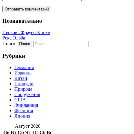
Познавательно
Церковь Фрауен Кирхе
Река Эльба
Поиск
Рубрики
Германия
Израиль
Китай
Площади
Природа
Сооружения
США
Финляндия
Франция
Япония
Август 2026
Пн
Вт
Ср
Чт
Пт
Сб
Вс