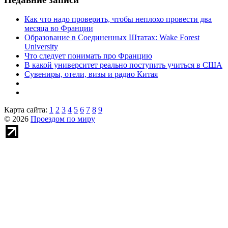
Как что надо проверить, чтобы неплохо провести два
месяца во Франции
Образование в Соединенных Штатах: Wake Forest
University
Что следует понимать про Францию
В какой университет реально поступить учиться в США
Сувениры, отели, визы и радио Китая
Карта сайта:
1
2
3
4
5
6
7
8
9
© 2026
Проездом по миру