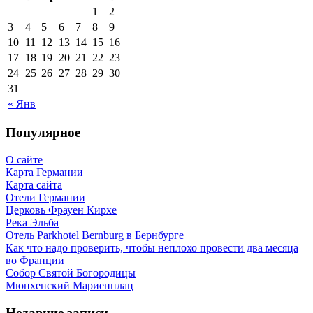
1
2
3
4
5
6
7
8
9
10
11
12
13
14
15
16
17
18
19
20
21
22
23
24
25
26
27
28
29
30
31
« Янв
Популярное
О сайте
Карта Германии
Карта сайта
Отели Германии
Церковь Фрауен Кирхе
Река Эльба
Отель Parkhotel Bernburg в Бернбурге
Как что надо проверить, чтобы неплохо провести два месяца
во Франции
Собор Святой Богородицы
Мюнхенский Мариенплац
Недавние записи