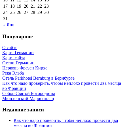
17
18
19
20
21
22
23
24
25
26
27
28
29
30
31
« Янв
Популярное
О сайте
Карта Германии
Карта сайта
Отели Германии
Церковь Фрауен Кирхе
Река Эльба
Отель Parkhotel Bernburg в Бернбурге
Как что надо проверить, чтобы неплохо провести два месяца
во Франции
Собор Святой Богородицы
Мюнхенский Мариенплац
Недавние записи
Как что надо проверить, чтобы неплохо провести два
месяца во Франции