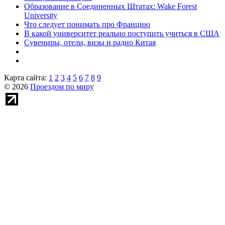
Образование в Соединенных Штатах: Wake Forest
University
Что следует понимать про Францию
В какой университет реально поступить учиться в США
Сувениры, отели, визы и радио Китая
Карта сайта:
1
2
3
4
5
6
7
8
9
© 2026
Проездом по миру