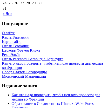
24
25
26
27
28
29
30
31
« Янв
Популярное
О сайте
Карта Германии
Карта сайта
Отели Германии
Церковь Фрауен Кирхе
Река Эльба
Отель Parkhotel Bernburg в Бернбурге
Как что надо проверить, чтобы неплохо провести два месяца
во Франции
Собор Святой Богородицы
Мюнхенский Мариенплац
Недавние записи
Как что надо проверить, чтобы неплохо провести два
месяца во Франции
Образование в Соединенных Штатах: Wake Forest
University