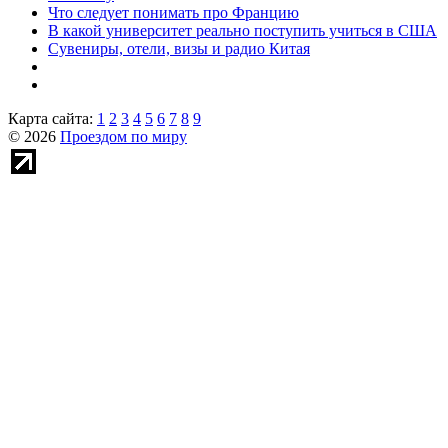
Что следует понимать про Францию
В какой университет реально поступить учиться в США
Сувениры, отели, визы и радио Китая
Карта сайта:
1
2
3
4
5
6
7
8
9
© 2026
Проездом по миру