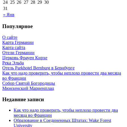
24
25
26
27
28
29
30
31
« Янв
Популярное
О сайте
Карта Германии
Карта сайта
Отели Германии
Церковь Фрауен Кирхе
Река Эльба
Отель Parkhotel Bernburg в Бернбурге
Как что надо проверить, чтобы неплохо провести два месяца
во Франции
Собор Святой Богородицы
Мюнхенский Мариенплац
Недавние записи
Как что надо проверить, чтобы неплохо провести два
месяца во Франции
Образование в Соединенных Штатах: Wake Forest
University