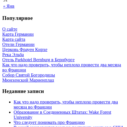
« Янв
Популярное
О сайте
Карта Германии
Карта сайта
Отели Германии
Церковь Фрауен Кирхе
Река Эльба
Отель Parkhotel Bernburg в Бернбурге
Как что надо проверить, чтобы неплохо провести два месяца
во Франции
Собор Святой Богородицы
Мюнхенский Мариенплац
Недавние записи
Как что надо проверить, чтобы неплохо провести два
месяца во Франции
Образование в Соединенных Штатах: Wake Forest
University
Что следует понимать про Францию