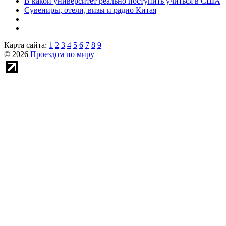
В какой университет реально поступить учиться в США
Сувениры, отели, визы и радио Китая
Карта сайта:
1
2
3
4
5
6
7
8
9
© 2026
Проездом по миру