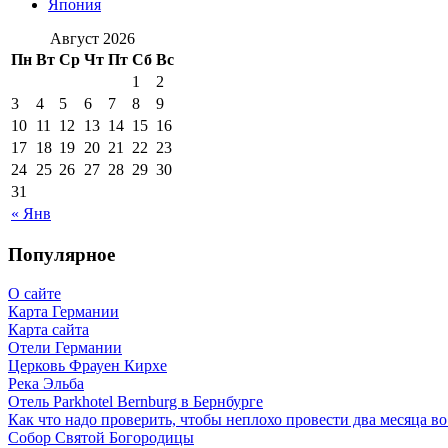
Япония
Август 2026
Пн
Вт
Ср
Чт
Пт
Сб
Вс
1
2
3
4
5
6
7
8
9
10
11
12
13
14
15
16
17
18
19
20
21
22
23
24
25
26
27
28
29
30
31
« Янв
Популярное
О сайте
Карта Германии
Карта сайта
Отели Германии
Церковь Фрауен Кирхе
Река Эльба
Отель Parkhotel Bernburg в Бернбурге
Как что надо проверить, чтобы неплохо провести два месяца в
Собор Святой Богородицы