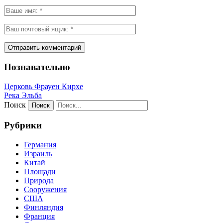
Познавательно
Церковь Фрауен Кирхе
Река Эльба
Поиск
Рубрики
Германия
Израиль
Китай
Площади
Природа
Сооружения
США
Финляндия
Франция