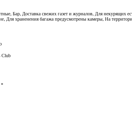
ые, Бар, Доставка свежих газет и журналов, Для некурящих ест
ние, Для храненения багажа предусмотрены камеры, На территори
о
s Club
ы
*