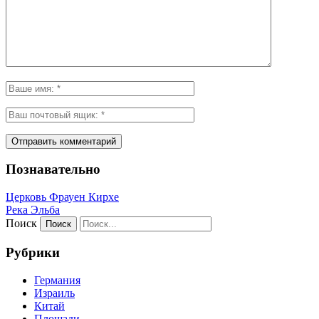
Познавательно
Церковь Фрауен Кирхе
Река Эльба
Поиск
Рубрики
Германия
Израиль
Китай
Площади