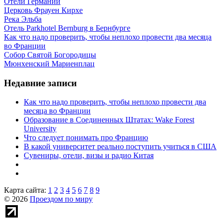
Отели Германии
Церковь Фрауен Кирхе
Река Эльба
Отель Parkhotel Bernburg в Бернбурге
Как что надо проверить, чтобы неплохо провести два месяца
во Франции
Собор Святой Богородицы
Мюнхенский Мариенплац
Недавние записи
Как что надо проверить, чтобы неплохо провести два
месяца во Франции
Образование в Соединенных Штатах: Wake Forest
University
Что следует понимать про Францию
В какой университет реально поступить учиться в США
Сувениры, отели, визы и радио Китая
Карта сайта:
1
2
3
4
5
6
7
8
9
© 2026
Проездом по миру