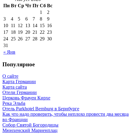
Пн
Вт
Ср
Чт
Пт
Сб
Вс
1
2
3
4
5
6
7
8
9
10
11
12
13
14
15
16
17
18
19
20
21
22
23
24
25
26
27
28
29
30
31
« Янв
Популярное
О сайте
Карта Германии
Карта сайта
Отели Германии
Церковь Фрауен Кирхе
Река Эльба
Отель Parkhotel Bernburg в Бернбурге
Как что надо проверить, чтобы неплохо провести два месяца
во Франции
Собор Святой Богородицы
Мюнхенский Мариенплац