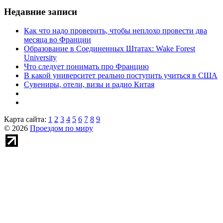
Недавние записи
Как что надо проверить, чтобы неплохо провести два
месяца во Франции
Образование в Соединенных Штатах: Wake Forest
University
Что следует понимать про Францию
В какой университет реально поступить учиться в США
Сувениры, отели, визы и радио Китая
Карта сайта:
1
2
3
4
5
6
7
8
9
© 2026
Проездом по миру