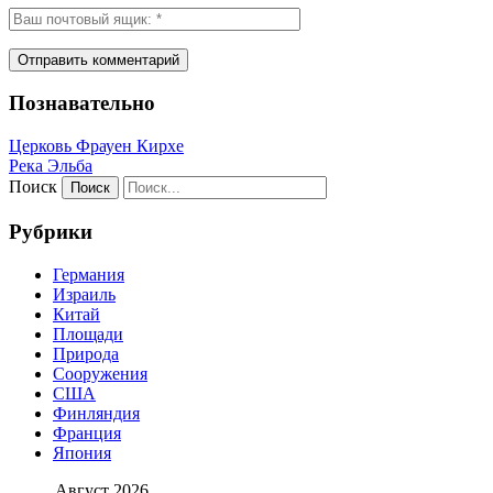
Познавательно
Церковь Фрауен Кирхе
Река Эльба
Поиск
Рубрики
Германия
Израиль
Китай
Площади
Природа
Сооружения
США
Финляндия
Франция
Япония
Август 2026